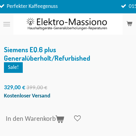
Zum
0151 / 723 37 689 von 15 bis 20 Uhr
Hauptinhalt
springen
Siemens EQ.6 plus
Generalüberholt/Refurbished
Sale!
329,00 €
399,00 €
Kostenloser Versand
In den Warenkorb