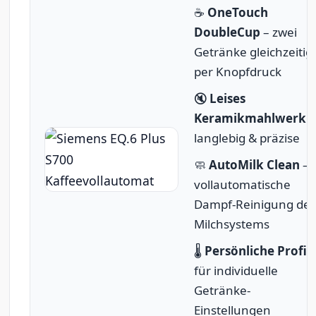
☕
OneTouch
DoubleCup
– zwei
Getränke gleichzeitig
per Knopfdruck
🔇
Leises
Keramikmahlwerk
–
langlebig & präzise
🧼
AutoMilk Clean
–
vollautomatische
Dampf-Reinigung des
Milchsystems
🌡️
Persönliche Profil
für individuelle
Getränke-
Einstellungen