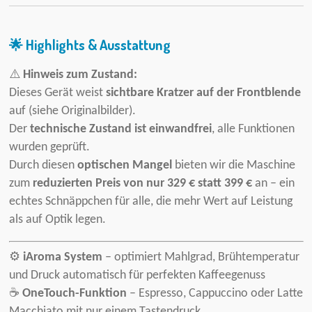
🌟
Highlights & Ausstattung
⚠️
Hinweis zum Zustand:
Dieses Gerät weist
sichtbare Kratzer auf der Frontblende
auf (siehe Originalbilder).
Der
technische Zustand ist einwandfrei
, alle Funktionen
wurden geprüft.
Durch diesen
optischen Mangel
bieten wir die Maschine
zum
reduzierten Preis von nur 329 € statt 399 €
an – ein
echtes Schnäppchen für alle, die mehr Wert auf Leistung
als auf Optik legen.
⚙️
iAroma System
– optimiert Mahlgrad, Brühtemperatur
und Druck automatisch für perfekten Kaffeegenuss
☕
OneTouch-Funktion
– Espresso, Cappuccino oder Latte
Macchiato mit nur einem Tastendruck