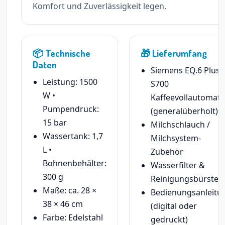
Komfort und Zuverlässigkeit legen.
📦 Technische
🎁 Lieferumfang
Daten
Siemens EQ.6 Plus
Leistung: 1500
S700
W •
Kaffeevollautomat
Pumpendruck:
(generalüberholt)
15 bar
Milchschlauch /
Wassertank: 1,7
Milchsystem-
L •
Zubehör
Bohnenbehälter:
Wasserfilter &
300 g
Reinigungsbürste
Maße: ca. 28 ×
Bedienungsanleitu
38 × 46 cm
(digital oder
Farbe: Edelstahl
gedruckt)