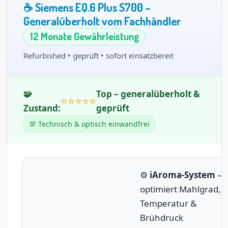
☕ Siemens EQ.6 Plus S700 –
Generalüberholt vom Fachhändler
12 Monate Gewährleistung
Refurbished • geprüft • sofort einsatzbereit
🧩
Top – generalüberholt &
⭐️⭐️⭐️⭐️⭐️
Zustand:
geprüft
💯 Technisch & optisch einwandfrei
⚙️
iAroma-System
–
optimiert Mahlgrad,
Temperatur &
Brühdruck