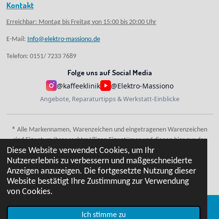
Kontakt
Erreichbar: Montag bis Freitag von 15:00 bis 20:00 Uhr
E-Mail:
Info@elektro-massiono.de
Telefon: 0151/ 7233 7689
Folge uns auf Social Media
@kaffeeklinik
@Elektro-Massiono
Angebote, Reparaturtipps & Werkstatt-Einblicke
® Alle Markennamen, Warenzeichen und eingetragenen Warenzeichen
sind Eigentum Ihrer rechtmäßigen Eigentümer und dienen hier nur der
Diese Website verwendet Cookies, um Ihr
Beschreibung.
Nutzererlebnis zu verbessern und maßgeschneiderte
Anzeigen anzuzeigen. Die fortgesetzte Nutzung dieser
© 2024 Elektro-Massiono
Website bestätigt Ihre Zustimmung zur Verwendung
von Cookies.
Ich stimme zu
E-Mail
Telefon
Karte
WhatsApp