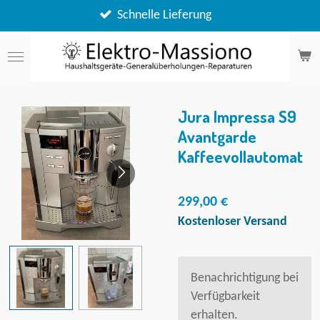
Zum
Erstklassiger Service
Hauptinhalt
springen
Jura Impressa S9
Avantgarde
Kaffeevollautomat
299,00 €
Kostenloser Versand
Benachrichtigung bei
Verfügbarkeit
erhalten.